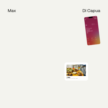
M
a
x
D
i
C
a
p
u
a