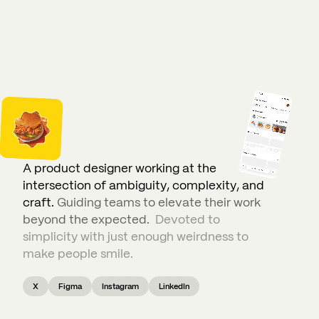
A
p
r
o
d
u
c
t
d
e
s
i
g
n
e
r
w
o
r
k
i
n
g
a
t
t
h
e
i
n
t
e
r
s
e
c
t
i
o
n
o
f
a
m
b
i
g
u
i
t
y
,
c
o
m
p
l
e
x
i
t
y
,
a
n
d
c
r
a
f
t
.
G
u
i
d
i
n
g
t
e
a
m
s
t
o
e
l
e
v
a
t
e
t
h
e
i
r
w
o
r
k
b
e
y
o
n
d
t
h
e
e
x
p
e
c
t
e
d
.
D
e
v
o
t
e
d
t
o
s
i
m
p
l
i
c
i
t
y
w
i
t
h
j
u
s
t
e
n
o
u
g
h
w
e
i
r
d
n
e
s
s
t
o
m
a
k
e
p
e
o
p
l
e
s
m
i
l
e
.
X
Figma
Instagram
LinkedIn